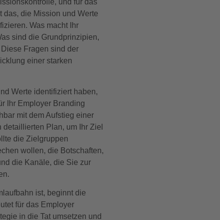
ssionskontrolle, und für das
 das, die Mission und Werte
izieren. Was macht Ihr
as sind die Grundprinzipien,
 Diese Fragen sind der
icklung einer starken
d Werte identifiziert haben,
ür Ihr Employer Branding
chbar mit dem Aufstieg einer
detaillierten Plan, um Ihr Ziel
llte die Zielgruppen
rechen wollen, die Botschaften,
und die Kanäle, die Sie zur
en.
laufbahn ist, beginnt die
eutet für das Employer
ategie in die Tat umsetzen und