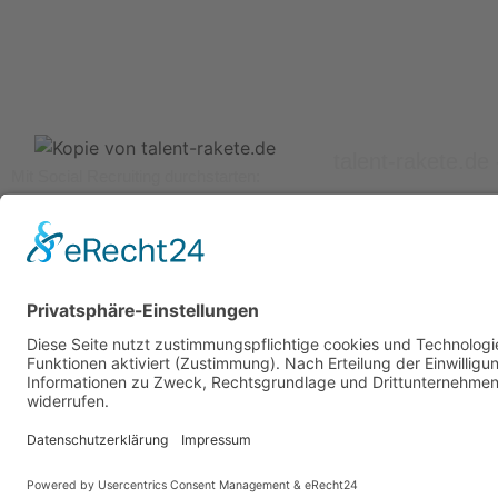
talent-rakete.d
Mit Social Recruiting durchstarten:
Verlassen Sie alte Umlaufbahnen und
Trulichstr. 2 | 
finden Sie im digitalen Universum Top-
Talente!
+(49) 2734 479
hallo@talent-ra
Ⓒ 2025 - Talent-Rake