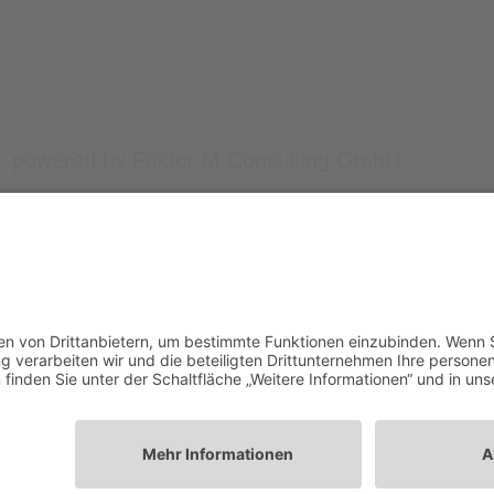
e - powered by Faktor M Consulting GmbH
57258 Freudenberg
77-0
kete.de
te.de powered by Faktor M Consulting GmbH - All Rights Are Reserved