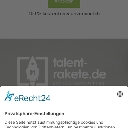
Andocken
100 % kostenfrei & unverbindlich
Mit Social Recruiting durchstarten: Verlassen Sie alte
Umlaufbahnen und finden Sie im digitalen Universum Top-
Talente!
talent-rakete.de - powered by Faktor M Consulting