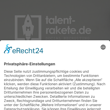
Mit Social Recruiting durchstarten: Verlassen Sie alte
Umlaufbahnen und finden Sie im digitalen Universum Top-
Talente!
talent-rakete.de - powered by Faktor M Consulting
GmbH
Trulichstr. 2 | 57258 Freudenberg
+(49) 2734 47977-0
hallo@talent-rakete.de