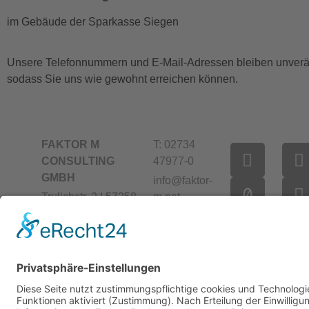
im Gebäude der Sparkasse Siegen
Unsere Telefonnummern und E-Mail-Adressen bleiben unverä
sodass Sie uns wie gewohnt erreichen können.
FAKTOR M
T: 02734
CONSULTING
47977-0
GMBH
info@faktor-
Trulichstr. 2 | 57258
m.net
Freudenberg