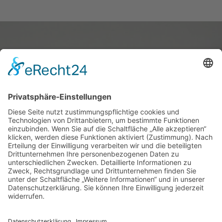
Mit Social Recruiting durchstarten: Verlassen Sie alte
Umlaufbahnen und finden Sie im digitalen Universum Top-
Talente!
talent-rakete.de - powered by Faktor M Consulting
GmbH
Trulichstr. 2 | 57258 Freudenberg
+(49) 2734 47977-0